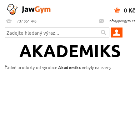
0 Kč
info@jawgym.cz
737 051 445
AKADEMIKS
Žádné produkty od výrobce
nebyly nalezeny....
Akademiks