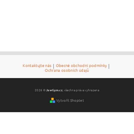
Kontaktujte nás
|
Obecné obchodní podmínky
|
Ochrana osobních údajů
2026 ©
JawGym.cz
, všechna práva vyhrazena
Vytvořil Shoptet