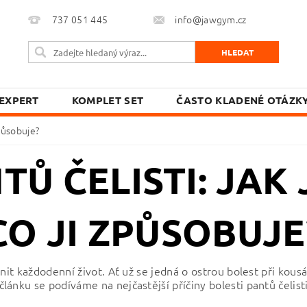
737 051 445
info@jawgym.cz
EXPERT
KOMPLET SET
ČASTO KLADENÉ OTÁZK
způsobuje?
Ů ČELISTI: JAK 
CO JI ZPŮSOBUJE
nit každodenní život. Ať už se jedná o ostrou bolest při kousán
ánku se podíváme na nejčastější příčiny bolesti pantů čelisti