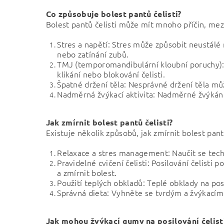
Co způsobuje bolest pantů čelisti?
Bolest pantů čelisti může mít mnoho příčin, mezi
Stres a napětí: Stres může způsobit neustálé n
nebo zatínání zubů.
TMJ (temporomandibulární kloubní poruchy): 
klikání nebo blokování čelisti.
Špatné držení těla: Nesprávné držení těla může
Nadměrná žvýkací aktivita: Nadměrné žvýkání t
Jak zmírnit bolest pantů čelisti?
Existuje několik způsobů, jak zmírnit bolest pantů
Relaxace a stres management: Naučit se techn
Pravidelné cvičení čelisti: Posilování čelisti
a zmírnit bolest.
Použití teplých obkladů: Teplé obklady na po
Správná dieta: Vyhněte se tvrdým a žvýkacím 
Jak mohou žvýkací gumy na posilování čelist