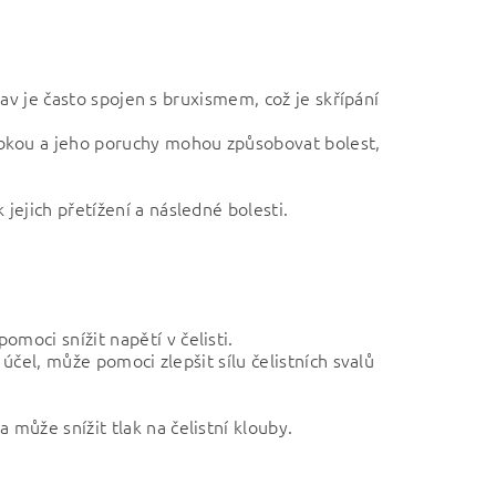
tav je často spojen s bruxismem, což je skřípání
ebkou a jeho poruchy mohou způsobovat bolest,
jejich přetížení a následné bolesti.
moci snížit napětí v čelisti.
 účel, může pomoci zlepšit sílu čelistních svalů
.
může snížit tlak na čelistní klouby.