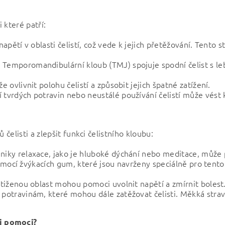
 které patří:
apětí v oblasti čelistí, což vede k jejich přetěžování. Tento s
Temporomandibulární kloub (TMJ) spojuje spodní čelist s l
 ovlivnit polohu čelistí a způsobit jejich špatné zatížení.
vrdých potravin nebo neustálé používání čelistí může vést k 
 čelisti a zlepšit funkci čelistního kloubu:
iky relaxace, jako je hluboké dýchání nebo meditace, může po
 pomocí žvýkacích gum, které jsou navrženy speciálně pro tento
stiženou oblast mohou pomoci uvolnit napětí a zmírnit bolest
potravinám, které mohou dále zatěžovat čelisti. Měkká strava 
i pomoci?