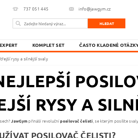
737 051 445
info@jawgym.cz
EXPERT
KOMPLET SET
ČASTO KLADENÉ OTÁZK
ejší rysy a silnější svaly
EJLEPŠÍ POSILO
JŠÍ RYSY A SILN
rysech?
přináší revoluční
, se kterým posílíte sval
JawGym
posilovač čelisti
UŽÍVAT POSILOVAČ ČELISTI?