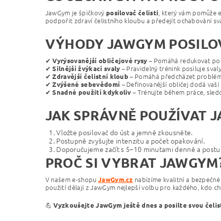
JawGym je špičkový
, který vám pomůže ef
posilovač čelisti
podpořit zdraví čelistního kloubu a předejít ochabování sva
VÝHODY JAWGYM POSILOV
✔
– Pomáhá redukovat podbra
Vyrýsovanější obličejové rysy
✔
– Pravidelný trénink posiluje svaly
Silnější žvýkací svaly
✔
– Pomáhá předcházet problém
Zdravější čelistní kloub
✔
– Definovanější obličej dodá vaší t
Zvýšené sebevědomí
✔
– Trénujte během práce, sledo
Snadné použití kdykoliv
JAK SPRÁVNĚ POUŽÍVAT J
Vložte posilovač do úst a jemně zkousněte.
Postupně zvyšujte intenzitu a počet opakování.
Doporučujeme začít s 5–10 minutami denně a postu
PROČ SI VYBRAT JAWGYM
V našem e-shopu
nabízíme kvalitní a bezpečn
JawGym
.cz
použití dělají z JawGym nejlepší volbu pro každého, kdo chce 
💪
Vyzkoušejte JawGym ještě dnes a posilte svou čelis