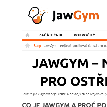
ZAČÁTEČNÍK
POKROČILÝ
Blog
JawGym – nejlepší posilovač čelisti pro ostř
JAWGYM – N
PRO OSTŘE
Toužíte po vyrýsovanější čelisti a pevnějších obličejových 
CO JE JAWGYM A PROČ PO