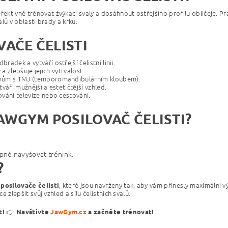
ektivně trénovat žvýkací svaly a dosáhnout ostřejšího profilu obličeje. Pr
lů v oblasti brady a krku.
AČE ČELISTI
dek a vytváří ostřejší čelistní linii.
 a zlepšuje jejich vytrvalost.
ům s TMJ (temporomandibulárním kloubem).
váři mužnější a estetičtější vzhled.
vání televize nebo cestování.
AWGYM POSILOVAČ ČELISTI?
pně navyšovat trénink.
?
é
, které jsou navrženy tak, aby vám přinesly maximální 
posilovače čelisti
zlepšit svůj vzhled a sílu čelistních svalů.
👉
t!
Navštivte
JawGym
.cz
a začněte trénovat!