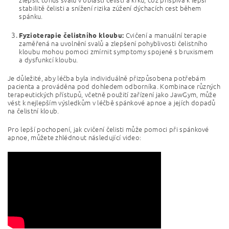
stabilitě čelisti a snížení rizika zúžení dýchacích cest během
spánku.
Cvičení a manuální terapie
Fyzioterapie čelistního kloubu:
zaměřená na uvolnění svalů a zlepšení pohyblivosti čelistního
kloubu mohou pomoci zmírnit symptomy spojené s bruxismem
a dysfunkcí kloubu.
Je důležité, aby léčba byla individuálně přizpůsobena potřebám
pacienta a prováděna pod dohledem odborníka. Kombinace různých
terapeutických přístupů, včetně použití zařízení jako JawGym, může
vést k nejlepším výsledkům v léčbě spánkové apnoe a jejích dopadů
na čelistní kloub.
Pro lepší pochopení, jak cvičení čelisti může pomoci při spánkové
apnoe, můžete zhlédnout následující video: