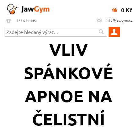
0 Kč
info@jawgym.cz
737 051 445
VLIV
SPÁNKOVÉ
APNOE NA
ČELISTNÍ