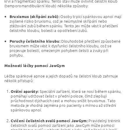
krvi a fragmentaci spánku. Tento stav může ovlivnit čelistní kloub
(temporomandibulární kloub) několika způsoby:
Osoby trpící spánkovou apnoí mají
Bruxismus (skřípání zubů):
zvýšené riziko bruxismu, což je neúmyslné skřípání nebo
ztěžování zubů během spánku. Tento jev může vést k přetížení
čelistního kloubu, bolesti a opotřebení zubů.
Dlouhodobé přetížení způsobené
Poruchy čelistního kloubu:
bruxismem může vést k dysfunkci čelistního kloubu, což se
projevuje bolestí, omezeným pohybem čelisti a zvuky při
pohybu.
Možnosti léčby pomocí JawGym
Léčba spánkové apnoe a jejích dopadů na čelistní kloub zahrnuje
několik přístupů:
Speciální zařízení, která se nosí během spánku,
Orální aparáty:
pomáhají udržovat čelist v přední poloze, čímž zlepšují
průchodnost dýchacích cest a mohou snížit bruxismus. Tato
metoda je vhodná zejména pro pacienty s mírnou až střední
spánkovou apnoí.
Pravidelný trénink
Cvičení čelistních svalů pomocí JawGym:
čelistních svalů pomocí zařízení jako JawGym může pomoci
zlepšit tonus svalů v oblasti čelisti a krku, což přispívá k lepší