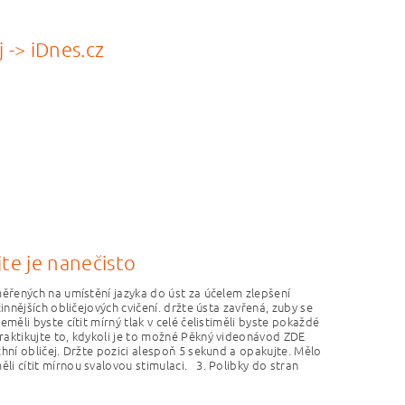
 -> iDnes.cz
jte je nanečisto
měřených na umístění jazyka do úst za účelem zlepšení
innějších obličejových cvičení. držte ústa zavřená, zuby se
měli byste cítit mírný tlak v celé čelistiměli byste pokaždé
praktikujte to, kdykoli je to možné Pěkný videonávod ZDE
chní obličej. Držte pozici alespoň 5 sekund a opakujte. Mělo
li cítit mírnou svalovou stimulaci. 3. Polibky do stran