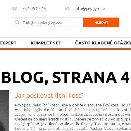
737 051 445
info@jawgym.cz
EXPERT
KOMPLET SET
ČASTO KLADENÉ OTÁZK
BLOG
, STRANA 4
Jak posilovat lícní kost?
Proč posilovat lícní kost? Silné a dobře tvarované lícní kosti jsou
estetických výhod může posilování lícních kostí přinést i zdravotní
zvýšení jejich pružnosti. Pokud hledáte způsob, jak dosáhnout výra
Cvičení na posílení lícních kostí 1. Cvičení se zvykačkou Použití sp
skvělý způsob, jak cíleně posilovat lícní svaly. Tato pomůcka je n
intenzivnějšímu cvičení obličejových svalů. Postup: Vložte zvykač