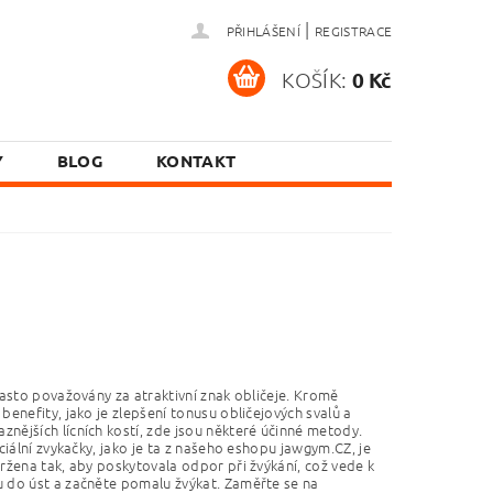
|
PŘIHLÁŠENÍ
REGISTRACE
KOŠÍK:
0 Kč
Y
BLOG
KONTAKT
 často považovány za atraktivní znak obličeje. Kromě
 benefity, jako je zlepšení tonusu obličejových svalů a
znějších lícních kostí, zde jsou některé účinné metody.
eciální zvykačky, jako je ta z našeho eshopu jawgym.CZ, je
avržena tak, aby poskytovala odpor při žvýkání, což vede k
ku do úst a začněte pomalu žvýkat. Zaměřte se na