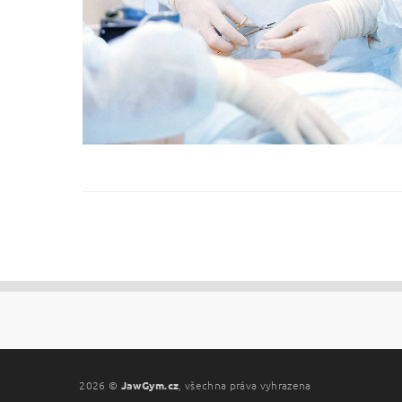
2026 ©
JawGym.cz
, všechna práva vyhrazena