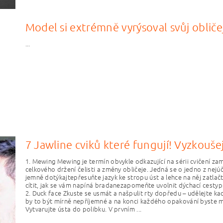
Model si extrémně vyrýsoval svůj obličej
...
7 Jawline cviků které fungují! Vyzkouše
1. Mewing Mewing je termín obvykle odkazující na sérii cvičení za
celkového držení čelisti a změny obličeje. Jedná se o jedno z nejúč
jemně dotýkajtepřesuňte jazyk ke stropu úst a lehce na něj zatlačte
cítit, jak se vám napíná bradanezapomeňte uvolnit dýchací cesty
2. Duck face Zkuste se usmát a našpulit rty dopředu – udělejte ka
by to být mírně nepříjemné a na konci každého opakování byste mě
Vytvarujte ústa do polibku. V prvním ...