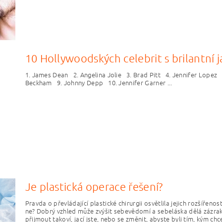
10 Hollywoodských celebrit s brilantní j
1. James Dean 2. Angelina Jolie 3. Brad Pitt 4. Jennifer Lopez
Beckham 9. Johnny Depp 10. Jennifer Garner ...
Je plastická operace řešení?
Pravda o převládající plastické chirurgii osvětlila jejich rozšířeno
ne? Dobrý vzhled může zvýšit sebevědomí a sebeláska dělá zázrak
přijmout takoví, jací jste, nebo se změnit, abyste byli tím, kým chc