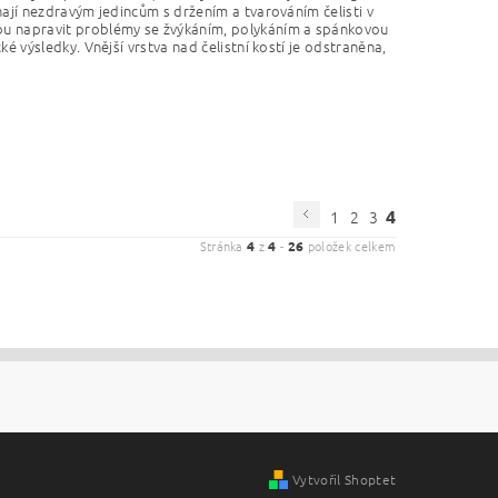
ají nezdravým jedincům s držením a tvarováním čelisti v
ou napravit problémy se žvýkáním, polykáním a spánkovou
é výsledky. Vnější vrstva nad čelistní kostí je odstraněna,
4
1
2
3
Stránka
4
z
4
-
26
položek celkem
Vytvořil Shoptet