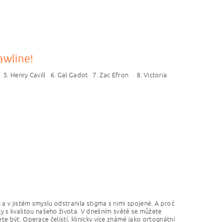
awline!
 5. Henry Cavill 6. Gal Gadot 7. Zac Efron 8. Victoria
st a v jistém smyslu odstranila stigma s nimi spojené. A proč
y s kvalitou našeho života. V dnešním světě se můžete
ete být. Operace čelistí, klinicky více známé jako ortognátní